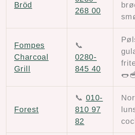
Bröd
brø
268 00
smø
Pøl
Fompes
📞
gul
Charcoal
0280-
frit
Grill
845 40
🌭
📞
010-
Nor
Forest
810 97
lun
82
coc