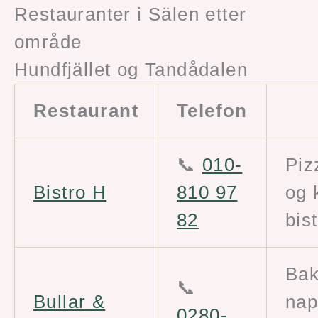
Restauranter i Sälen etter
område
Hundfjället og Tandådalen
Restaurant
Telefon
📞
010-
Piz
Bistro H
810 97
og 
82
bis
Bak
📞
Bullar &
nap
0280-