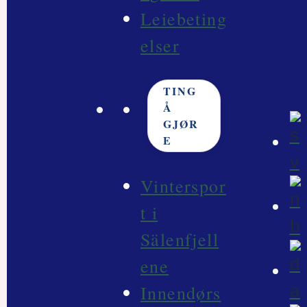
Leiebeting
elser
TING
Å
GJØR
E
Vinterspor
t i
Sälenfjell
ene
Innendørs