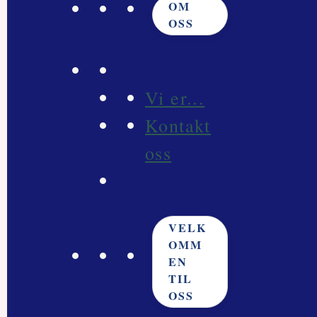
OM
OSS
Vi er...
Kontakt
oss
VELK
OMM
EN
TIL
OSS