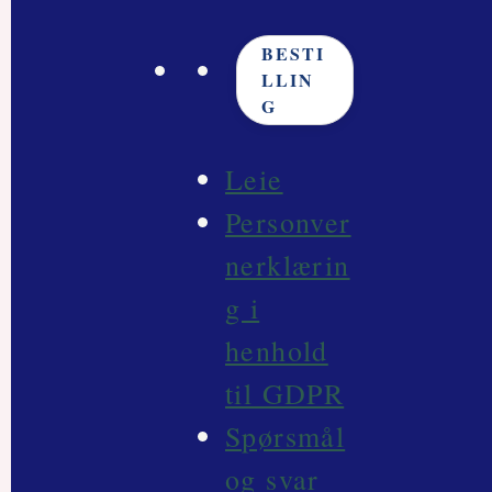
BESTI
LLIN
G
Leie
Personver
nerklærin
g i
henhold
til GDPR
Spørsmål
og svar