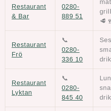
mat
Restaurant
0280-
gri
& Bar
889 51
🥩
📞
Ses
Restaurant
0280-
sm
Frö
336 10
dri
📞
Lun
Restaurant
0280-
sna
Lyktan
845 40
dri