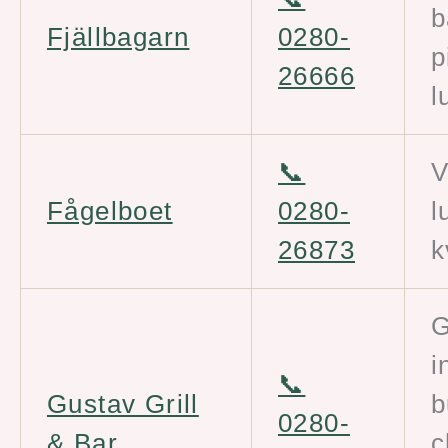
b
Fjällbagarn
0280-
p
26666
l
📞
V
Fågelboet
0280-
l
26873
k
G
i
📞
Gustav Grill
b
0280-
& Bar
c