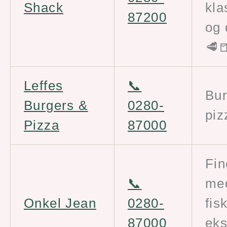
Shack
kla
87200
og 
🥩
Leffes
📞
Bur
Burgers &
0280-
piz
Pizza
87000
Fin
📞
me
Onkel Jean
0280-
fisk
87000
eks