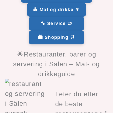
🍝 Mat og drikke 🍷
🔧 Service 🤝
🛍️ Shopping 🛒
🌟Restauranter, barer og
servering i Sälen – Mat- og
drikkeguide
Leter du etter
de beste