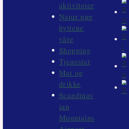
aktiviteter
Natur nær
hyttene
våre
Shopping
Tjenester
Mat og
drikke
Scandinav
ian
Mountains
Airport