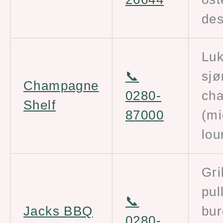
des
Luk
📞
sjø
Champagne
0280-
ch
Shelf
87000
(mi
lou
Gri
pul
📞
Jacks BBQ
bur
0280-