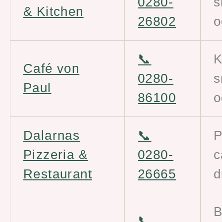
0280-
s
& Kitchen
26802
o
📞
K
Café von
0280-
s
Paul
86100
o
Dalarnas
📞
P
Pizzeria &
0280-
c
Restaurant
26665
d
B
📞