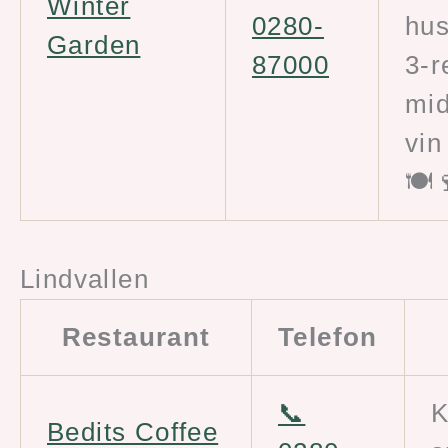
Winter
0280-
hus
Garden
87000
3-r
mid
vin
🍽️
Lindvallen
Restaurant
Telefon
📞
K
Bedits Coffee