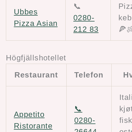
📞
Piz
Ubbes
0280-
keb
Pizza Asian
212 83
🍕
Högfjällshotellet
Restaurant
Telefon
Hv
Ita
📞
kjø
Appetito
0280-
fis
Ristorante
26644
ost