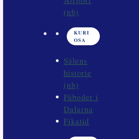
(nb)
KURI
OSA
Sälens
historie
(nb)
Fäboder i
Dalarna
Fikatid