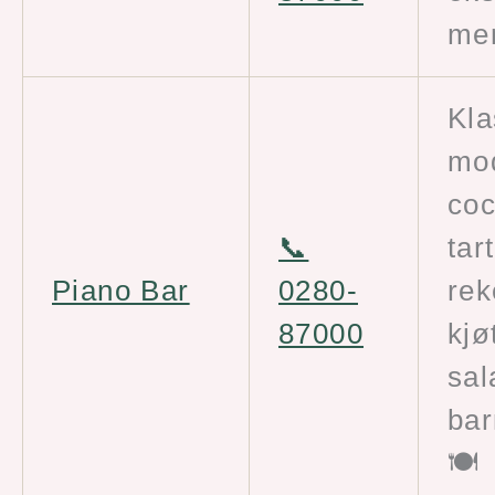
men
Kla
mo
coc
📞
tar
Piano Bar
0280-
re
87000
kjø
sal
bar
🍽️