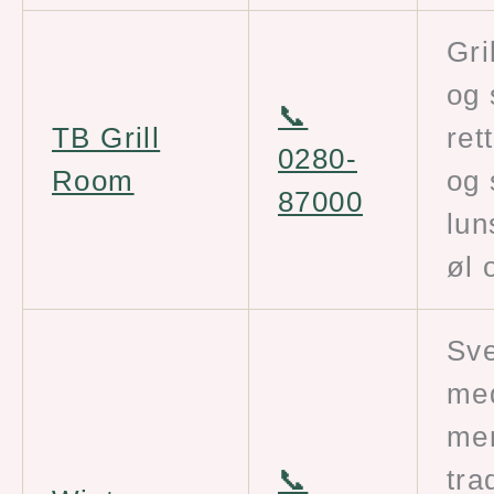
Gri
og 
📞
TB Grill
ret
0280-
Room
og 
87000
lun
øl 
Sv
med
men
📞
tra