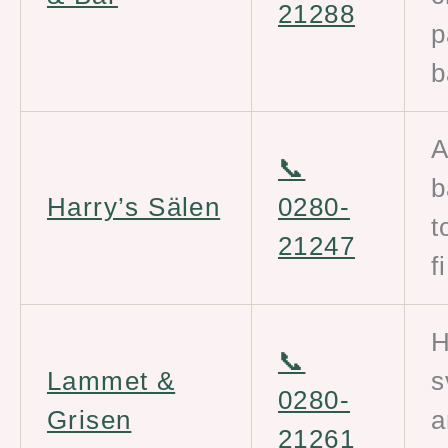
21288
p
b
A
📞
b
Harry’s Sälen
0280-
t
21247
f
H
📞
Lammet &
s
0280-
Grisen
a
21261