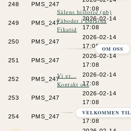
248
PMS_247
17:08
Sälens historie (nb)
2026-02-14
Fäboder i Dalarna
249
PMS_247
17:08
Fikatid
2026-02-14
250
PMS_247
17:08
OM OSS
2026-02-14
251
PMS_247
17:08
2026-02-14
Vi er...
252
PMS_247
17:08
Kontakt oss
2026-02-14
253
PMS_247
17:08
2026-02-14
VELKOMMEN TIL
254
PMS_247
17:08
2026-02-14