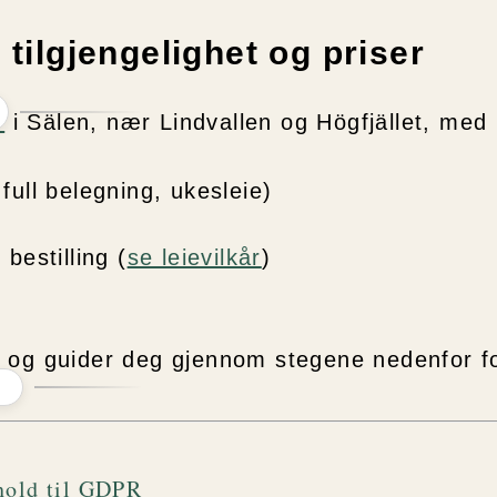
– tilgjengelighet og priser
r
i Sälen, nær Lindvallen og Högfjället, med p
full belegning, ukesleie)
bestilling (
se leievilkår
)
g
og guider deg gjennom stegene nedenfor for
hold til GDPR