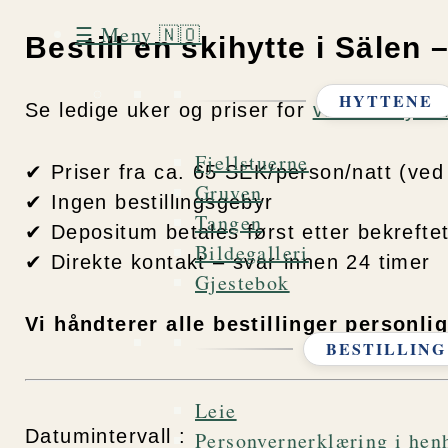
Hopp
☰ Meny 🇳🇴
Bestill en skihytte i Sälen 
rett
til
HYTTENE
innholdet
Se ledige uker og priser for
våre skihytte
Fjellstuerne
✔ Priser fra ca. 65 SEK/person/natt (ved 
Gruven
✔ Ingen bestillingsgebyr
Tangen
✔ Depositum betales først etter bekreftet 
Bildegalleri
✔ Direkte kontakt – svar innen 24 timer
Gjestebok
Vi håndterer alle bestillinger personli
BESTILLING
Leie
Datumintervall :
Personvernerklæring i hen