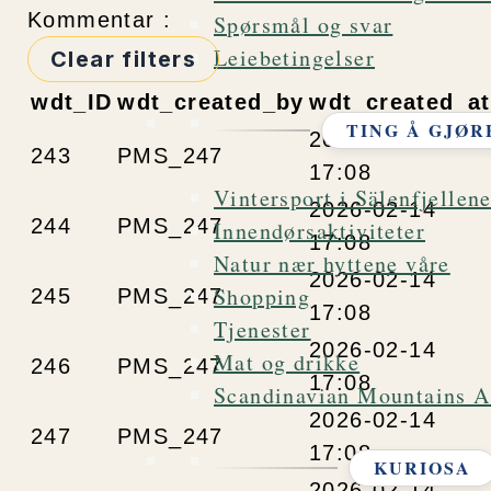
Kommentar :
Spørsmål og svar
Leiebetingelser
Clear filters
wdt_ID
wdt_created_by
wdt_created_at
TING Å GJØR
2026-02-14
243
PMS_247
17:08
Vintersport i Sälenfjellen
2026-02-14
244
PMS_247
Innendørsaktiviteter
17:08
Natur nær hyttene våre
2026-02-14
Shopping
245
PMS_247
17:08
Tjenester
2026-02-14
Mat og drikke
246
PMS_247
17:08
Scandinavian Mountains Ai
2026-02-14
247
PMS_247
17:08
KURIOSA
2026-02-14