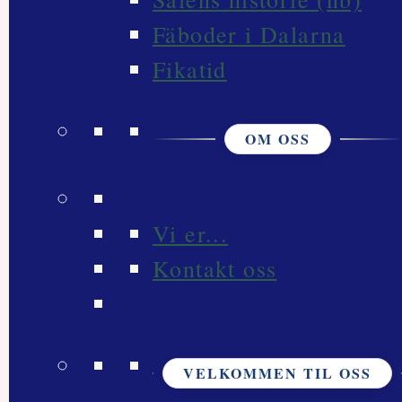
Fäboder i Dalarna
Fikatid
OM OSS
Vi er...
Kontakt oss
VELKOMMEN TIL OSS