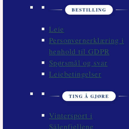
BESTILLING
Leie
Personvernerklæring i
henhold til GDPR
Spørsmål og svar
Leiebetingelser
TING Å GJØRE
Vintersport i
Sälenfjellene