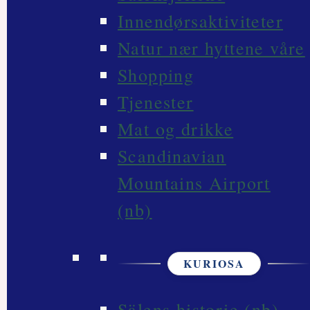
Innendørsaktiviteter
Natur nær hyttene våre
Shopping
Tjenester
Mat og drikke
Scandinavian
Mountains Airport
(nb)
KURIOSA
Sälens historie (nb)