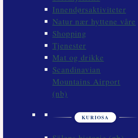
Innendørsaktiviteter
Natur nær hyttene våre
Shopping
Tjenester
Mat og drikke
Scandinavian
Mountains Airport
(nb)
KURIOSA
Sälens historie (nb)