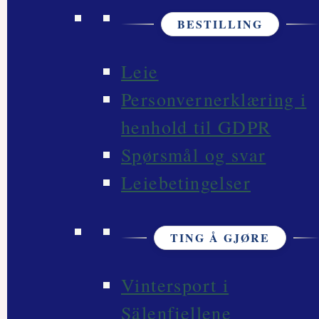
BESTILLING
Leie
Personvernerklæring i
henhold til GDPR
Spørsmål og svar
Leiebetingelser
TING Å GJØRE
Vintersport i
Sälenfjellene