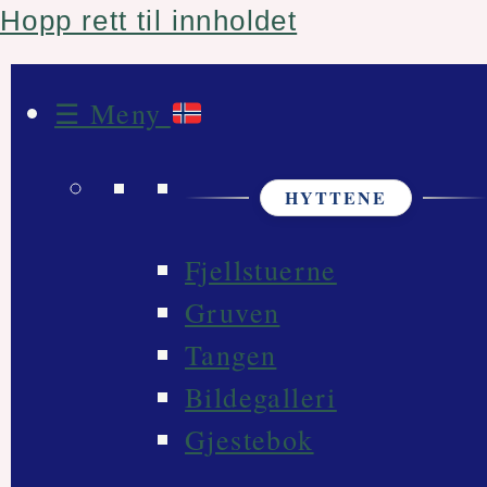
Hopp rett til innholdet
☰ Meny
HYTTENE
Fjellstuerne
Gruven
Tangen
Bildegalleri
Gjestebok