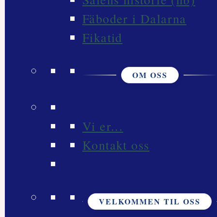
Fäboder i Dalarna
Fikatid
OM OSS
Vi er...
Kontakt oss
VELKOMMEN TIL OSS