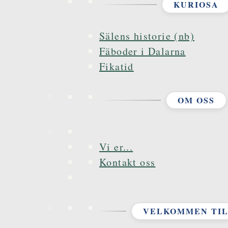
KURIOSA
Sälens historie (nb)
Fäboder i Dalarna
Fikatid
OM OSS
Vi er...
Kontakt oss
VELKOMMEN TIL