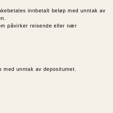
akebetales innbetalt beløp med unntak av
en.
om påvirker reisende eller nær
øp med unntak av depositumet.