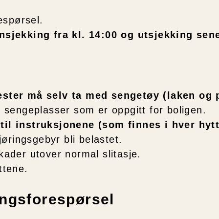
espørsel.
nsjekking fra kl. 14:00 og utsjekking sene
ester må selv ta med sengetøy (laken og
l sengeplasser som er oppgitt for boligen.
til instruksjonene (som finnes i hver hytt
gjøringsgebyr bli belastet.
kader utover normal slitasje.
ttene.
lingsforespørsel