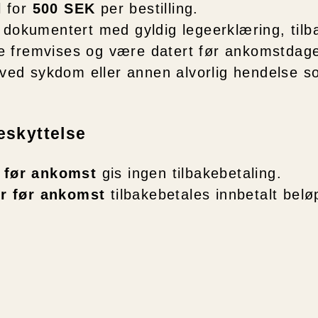
l for
500 SEK
per bestilling.
 dokumentert med gyldig legeerklæring, tilb
e fremvises og være datert før ankomstdag
 ved sykdom eller annen alvorlig hendelse s
beskyttelse
 før ankomst
gis ingen tilbakebetaling.
r før ankomst
tilbakebetales innbetalt bel