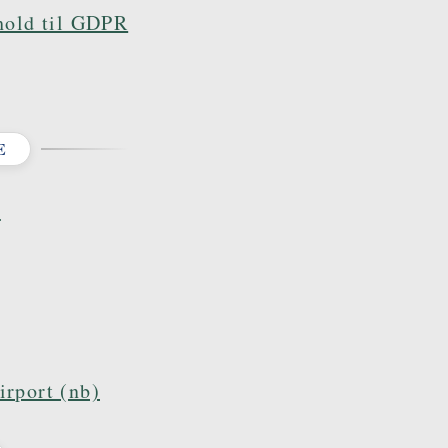
hold til GDPR
E
e
rport (nb)