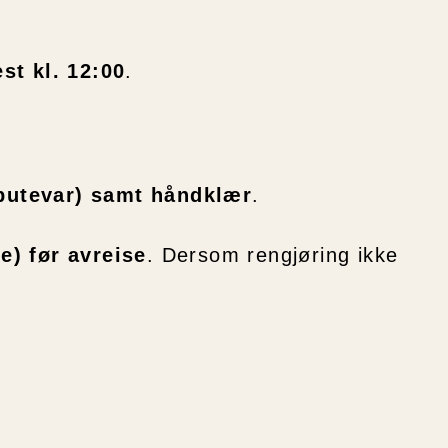
st kl. 12:00
.
 putevar) samt håndklær
.
e) før avreise
. Dersom rengjøring ikke