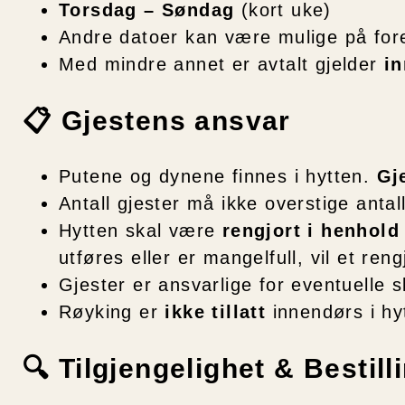
Torsdag – Søndag
(kort uke)
Andre datoer kan være mulige på for
Med mindre annet er avtalt gjelder
in
📋 Gjestens ansvar
Putene og dynene finnes i hytten.
Gj
Antall gjester må ikke overstige antal
Hytten skal være
rengjort i henhold 
utføres eller er mangelfull, vil et ren
Gjester er ansvarlige for eventuelle s
Røyking er
ikke tillatt
innendørs i hy
🔍 Tilgjengelighet & Bestil