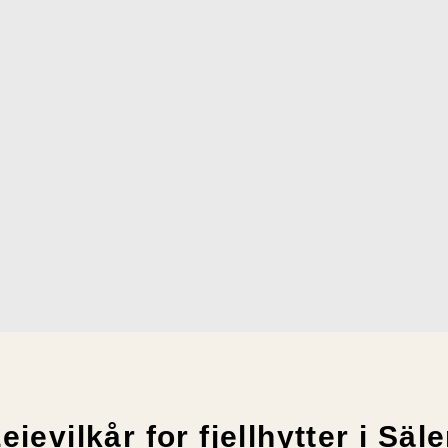
eievilkår for fjellhytter i Säl