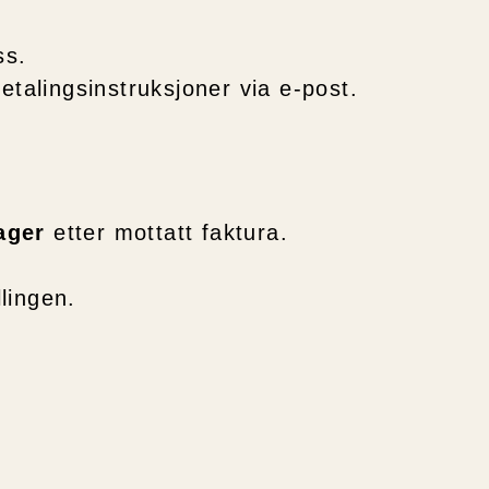
ss.
etalingsinstruksjoner via e-post.
ager
etter mottatt faktura.
llingen.