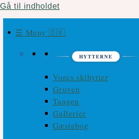
Gå til indholdet
☰ Meny 🇩🇰
HYTTERNE
Vores skihytter
Gruven
Tangen
Gallerier
Gæstebog