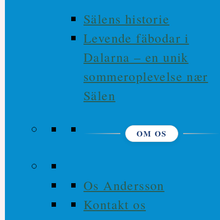
Sälens historie
Levende fäbodar i
Dalarna – en unik
sommeroplevelse nær
Sälen
OM OS
Os Andersson
Kontakt os