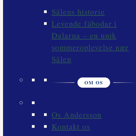
Sälens historie
Levende fäbodar i
Dalarna – en unik
sommeroplevelse nær
Sälen
OM OS
Os Andersson
Kontakt os