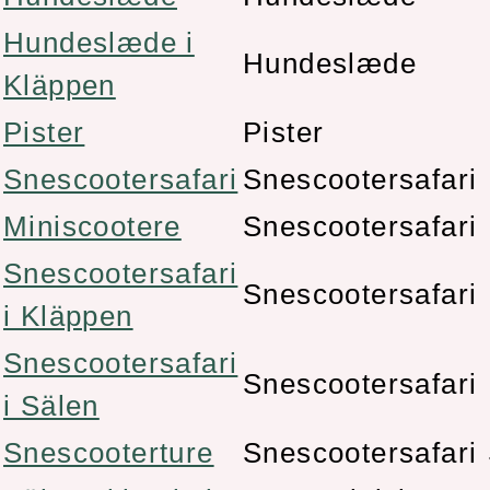
Hundeslæde i
Hundeslæde
Kläppen
Pister
Pister
Snescootersafari
Snescootersafari
Miniscootere
Snescootersafari
Snescootersafari
Snescootersafari
i Kläppen
Snescootersafari
Snescootersafari
i Sälen
Snescooterture
Snescootersafari