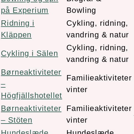
på Experium
Bowling
Ridning i
Cykling, ridning,
Kläppen
vandring & natur
Cykling, ridning,
Cykling i Sälen
vandring & natur
Børneaktiviteter
Familieaktiviteter
–
vinter
Högfjällshotellet
Børneaktiviteter
Familieaktiviteter
– Stöten
vinter
Hundeslæde
Hundeslæde