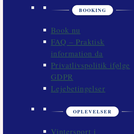
BOOKING
Book nu
FAQ – Praktisk
information da
Privatlivspolitik ifølge
GDPR
Lejebetingelser
OPLEVELSER
Vintersport i