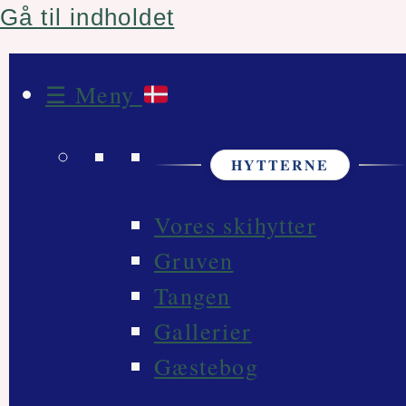
Gå til indholdet
☰ Meny
HYTTERNE
Vores skihytter
Gruven
Tangen
Gallerier
Gæstebog