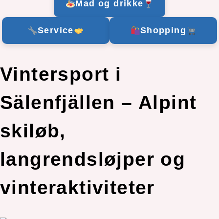
Mad og drikke
Service
Shopping
Vintersport i
Sälenfjällen – Alpint
skiløb,
langrendsløjper og
vinteraktiviteter