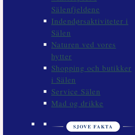
Sälenfjeldene
Indendørsaktiviteter i
Sälen
Naturen ved vores
hytter
Shopping och butikker
i Sälen
Service Sälen
Mad og drikke
SJOVE FAKTA