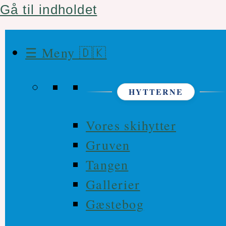
Gå til indholdet
☰ Meny 🇩🇰
HYTTERNE
Vores skihytter
Gruven
Tangen
Gallerier
Gæstebog