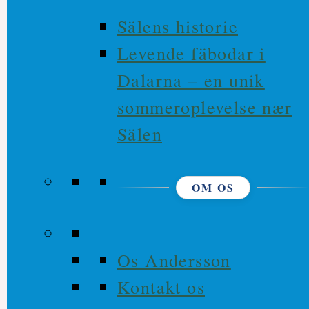
Sälens historie
Levende fäbodar i
Dalarna – en unik
sommeroplevelse nær
Sälen
OM OS
Os Andersson
Kontakt os