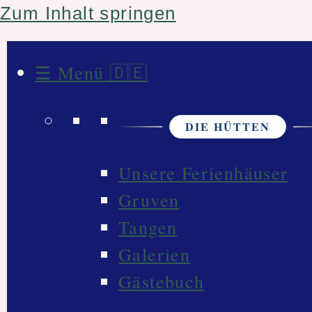
Zum Inhalt springen
☰ Menü 🇩🇪
DIE HÜTTEN
Unsere Ferienhäuser
Gruven
Tangen
Galerien
Gästebuch