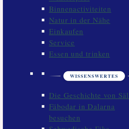
Binnenactiviteiten
Natur in der Nähe
Einkaufen
Service
Essen und trinken
WISSENSWERTES
Die Geschichte von Sä
Fäbodar in Dalarna
besuchen
Schwedische Fika