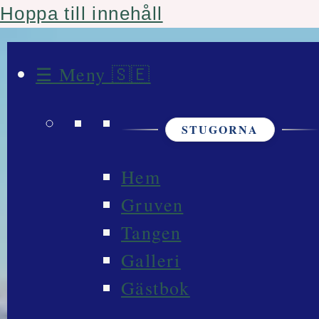
Hoppa till innehåll
☰ Meny 🇸🇪
STUGORNA
Hem
Gruven
Tangen
Galleri
Gästbok