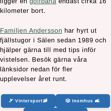
ligger en
golfbana
endast cirka 16
kilometer bort.
Familjen Andersson
har hyrt ut
fjällstugor i Sälen sedan 1989 och
hjälper gärna till med tips inför
vistelsen. Besök gärna våra
länksidor nedan för fler
upplevelser året runt.
🎿 Vintersport🚠
🎲 Inomhus 🛋️