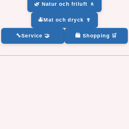
🌿 Natur och friluft 🚶
🍝Mat och dryck 🍷
🔧Service 🤝
🛍️ Shopping 🛒