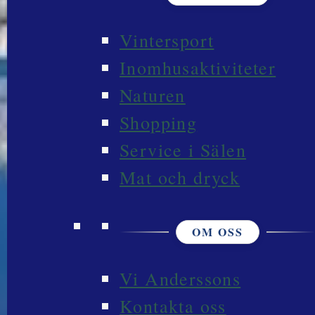
Vintersport
Inomhusaktiviteter
Naturen
Shopping
Service i Sälen
Mat och dryck
OM OSS
Vi Anderssons
Kontakta oss