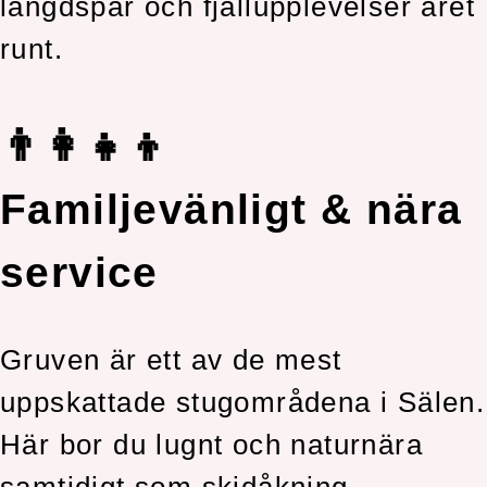
längdspår och fjällupplevelser året
runt.
👨‍👩‍👧‍👦
Familjevänligt & nära
service
Gruven är ett av de mest
uppskattade stugområdena i Sälen.
Här bor du lugnt och naturnära