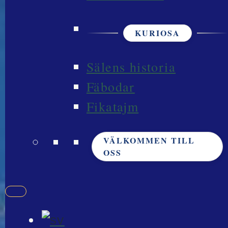
KURIOSA
Sälens historia
Fäbodar
Fikatajm
VÄLKOMMEN TILL
OSS