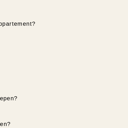
appartement?
repen?
ren?