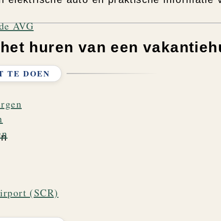
s de AVG
 het huren van een vakantieh
T TE DOEN
ergen
n
en
en
irport (SCR)