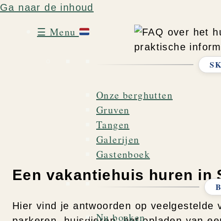
Ga naar de inhoud
☰ Menu
S
Onze berghutten
Gruven
Tangen
Galerijen
Gastenboek
Een vakantiehuis huren in 
Hier vind je antwoorden op veelgestelde 
Nu boeken
parkeren, huisdieren, het opladen van een