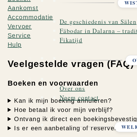
WIST
Aankomst
Accommodatie
De geschiedenis van Sälen
Vervoer
Fäbodar in Dalarna – trad
Service
Fikatijd
Hulp
O
Veelgestelde vragen (FAQ) 
Boeken en voorwaarden
Over ons
Neem contact
Kan ik mijn boeking annuleren?
Hoe betaal ik voor mijn verblijf?
Ontvang ik direct een boekingsbevesti
WELK
Is er een aanbetaling of reserveringsk