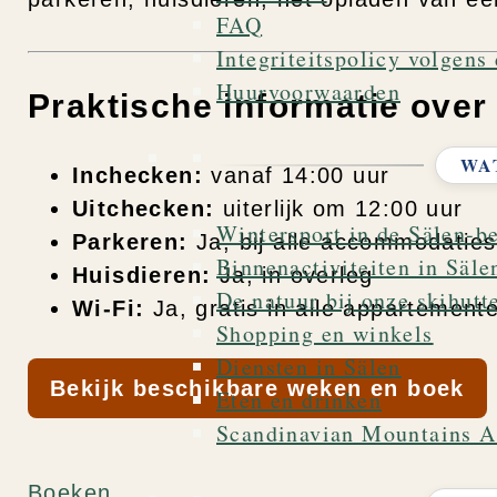
FAQ
Integriteitspolicy volgen
Huurvoorwaarden
Praktische informatie over
WA
Inchecken:
vanaf 14:00 uur
Uitchecken:
uiterlijk om 12:00 uur
Wintersport in de Sälen-b
Parkeren:
Ja, bij alle accommodaties
Binnenactiviteiten in Säle
Huisdieren:
Ja, in overleg
De natuur bij onze skihutt
Wi-Fi:
Ja, gratis in alle appartement
Shopping en winkels
Diensten in Sälen
Bekijk beschikbare weken en boek
Eten en drinken
Scandinavian Mountains A
Boeken