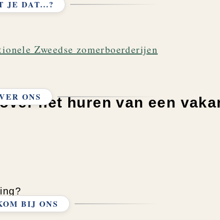
 JE DAT...?
itionele Zweedse zomerboerderijen
VER ONS
over het huren van een vakan
ging?
OM BIJ ONS
osten?