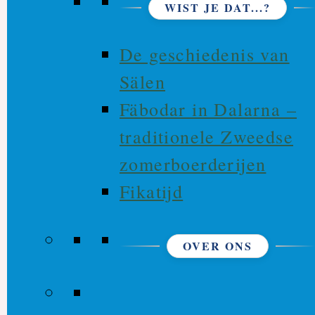
WIST JE DAT...?
De geschiedenis van
Sälen
Fäbodar in Dalarna –
traditionele Zweedse
zomerboerderijen
Fikatijd
OVER ONS