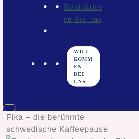
Kontaktier
en Sie uns
WILL
KOMM
EN
BEI
UNS
Fika – die berühmte
schwedische Kaffeepause