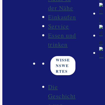
der Nähe
Einkaufen
Service
Essen und
trinken
WISSE
NSWE
RTES
Die
Geschicht