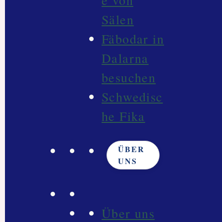
e von
Sälen
Fäbodar in
Dalarna
besuchen
Schwedisc
he Fika
ÜBER
UNS
Über uns