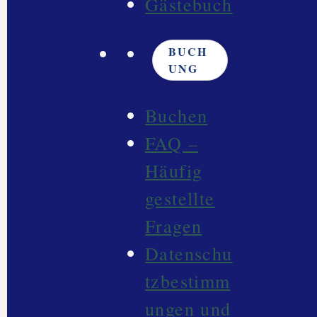
Gästebuch
BUCH
UNG
Buchen
FAQ –
Häufig
gestellte
Fragen
Datenschu
tzbestimm
ungen und