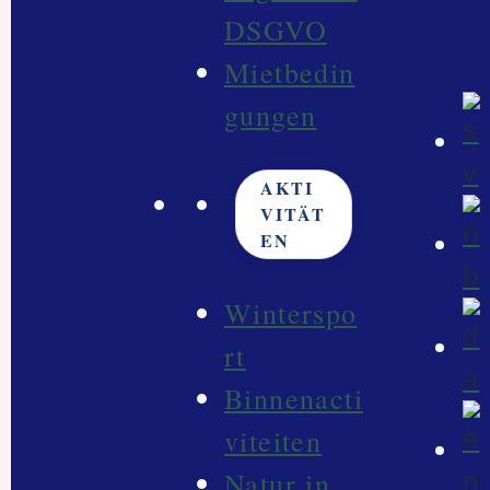
DSGVO
Mietbedin
gungen
AKTI
VITÄT
EN
Winterspo
rt
Binnenacti
viteiten
Natur in